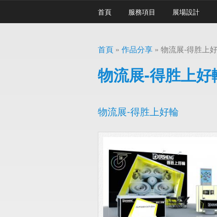
移至主內容
首頁
服務項目
展場設計
首頁
»
作品分享
»
物流展-得胜上
您在這裡
物流展-得胜上好
物流展-得胜上好輪