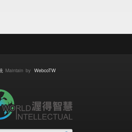
統
Maintain by
WebcoTW