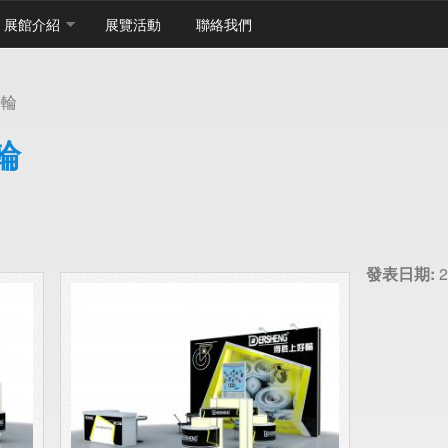
展館介紹
展覽活動
聯絡我們
好輪
輪
發表日期:
2